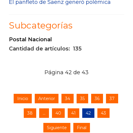
El panfleto de Saenz generó polémica
Subcategorías
Postal Nacional
Cantidad de artículos: 135
Página 42 de 43
Inicio
Anterior
34
35
36
37
38
...
40
41
42
43
Siguiente
Final