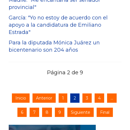
Madile: "Me encantaría ser senador
provincial"
García: "Yo no estoy de acuerdo con el
apoyo a la candidatura de Emiliano
Estrada"
Para la diputada Mónica Juárez un
bicentenario son 204 años
Página 2 de 9
Inicio
Anterior
1
2
3
4
...
6
7
8
9
Siguiente
Final